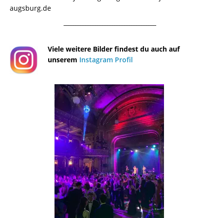
augsburg.de
¯¯¯¯¯¯¯¯¯¯¯¯¯¯¯¯¯¯¯¯¯¯¯¯¯¯¯¯¯¯¯¯¯¯¯¯¯¯
Viele weitere Bilder findest du auch auf
unserem
Instagram Profil