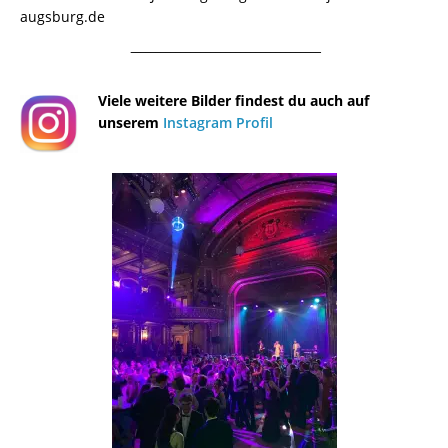
augsburg.de
¯¯¯¯¯¯¯¯¯¯¯¯¯¯¯¯¯¯¯¯¯¯¯¯¯¯¯¯¯¯¯¯¯¯¯¯¯¯
Viele weitere Bilder findest du auch auf
unserem
Instagram Profil