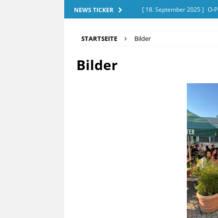
[ 18. September 2025 ]
O-P
NEWS TICKER
[ 28. Dezember 2025 ]
Exam
STARTSEITE
Bilder
[ 20. September 2025 ]
Tut
Bilder