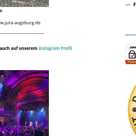
ch
Fa
www.jura-augsburg.de
¯¯¯¯¯¯¯¯¯¯¯¯¯¯¯¯¯¯¯¯¯¯¯¯¯¯¯¯¯
u auch auf unserem
Instagram Profil