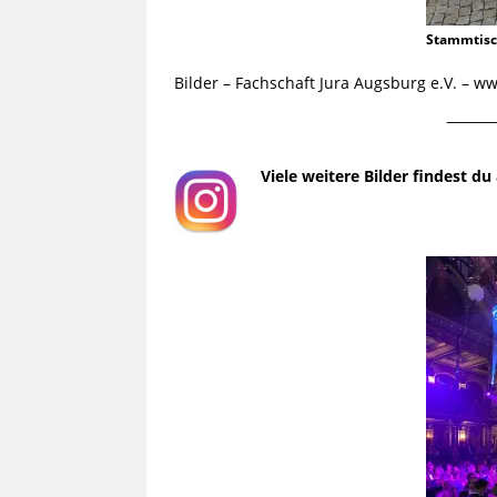
Stammtis
Bilder – Fachschaft Jura Augsburg e.V. – 
¯¯¯¯¯¯¯¯¯
Viele weitere Bilder findest d