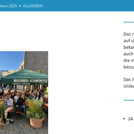
hase 2025
ALLGEMEIN
ensprotokolleinsicht des Termins 2025/II
ALLGEMEIN
or*innen gesucht O-Phase 2025
ALLGEMEIN
Das n
auf 
beka
auch
die i
beizu
Das l
Uniku
24