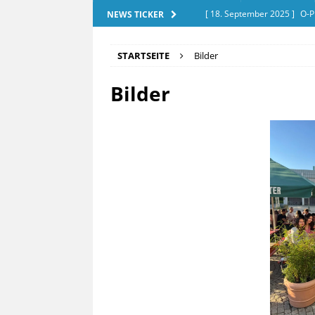
[ 18. September 2025 ]
O-P
NEWS TICKER
[ 28. Dezember 2025 ]
Exam
STARTSEITE
Bilder
[ 20. September 2025 ]
Tut
Bilder