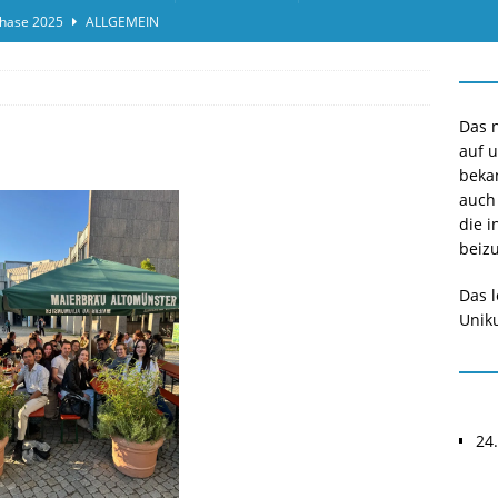
hase 2025
ALLGEMEIN
ensprotokolleinsicht des Termins 2025/II
ALLGEMEIN
or*innen gesucht O-Phase 2025
ALLGEMEIN
Das n
auf 
beka
auch
die i
beizu
Das l
Uniku
24