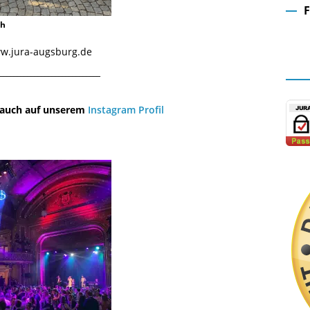
ch
Fa
www.jura-augsburg.de
¯¯¯¯¯¯¯¯¯¯¯¯¯¯¯¯¯¯¯¯¯¯¯¯¯¯¯¯¯
u auch auf unserem
Instagram Profil