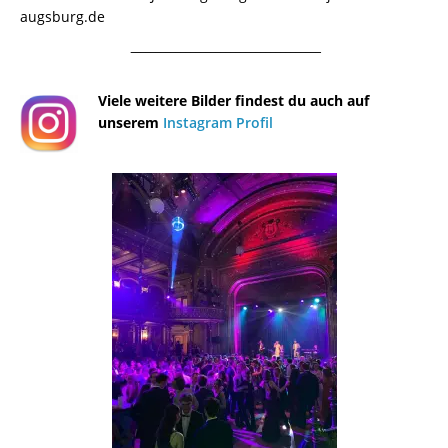
augsburg.de
¯¯¯¯¯¯¯¯¯¯¯¯¯¯¯¯¯¯¯¯¯¯¯¯¯¯¯¯¯¯¯¯¯¯¯¯¯¯
Viele weitere Bilder findest du auch auf
unserem
Instagram Profil