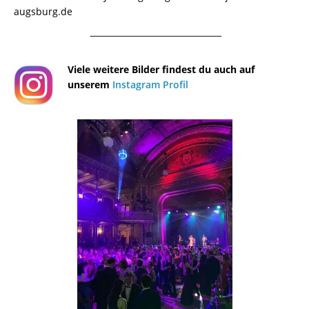
augsburg.de
¯¯¯¯¯¯¯¯¯¯¯¯¯¯¯¯¯¯¯¯¯¯¯¯¯¯¯¯¯¯¯¯¯¯¯¯¯¯
Viele weitere Bilder findest du auch auf
unserem
Instagram Profil