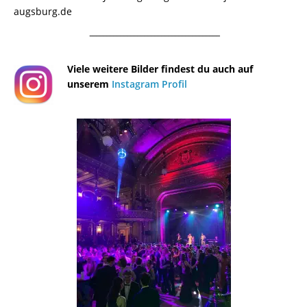
augsburg.de
¯¯¯¯¯¯¯¯¯¯¯¯¯¯¯¯¯¯¯¯¯¯¯¯¯¯¯¯¯¯¯¯¯¯¯¯¯¯
Viele weitere Bilder findest du auch auf
unserem
Instagram Profil