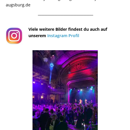
augsburg.de
¯¯¯¯¯¯¯¯¯¯¯¯¯¯¯¯¯¯¯¯¯¯¯¯¯¯¯¯¯¯¯¯¯¯¯¯¯¯
Viele weitere Bilder findest du auch auf
unserem
Instagram Profil