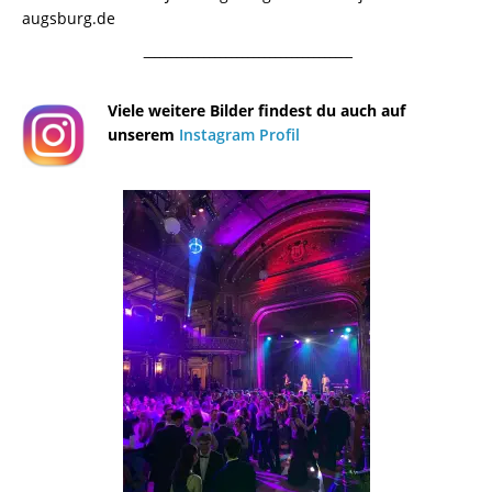
augsburg.de
¯¯¯¯¯¯¯¯¯¯¯¯¯¯¯¯¯¯¯¯¯¯¯¯¯¯¯¯¯¯¯¯¯¯¯¯¯¯
Viele weitere Bilder findest du auch auf
unserem
Instagram Profil