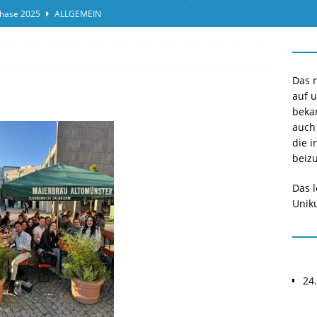
hase 2025
ALLGEMEIN
ensprotokolleinsicht des Termins 2025/II
ALLGEMEIN
or*innen gesucht O-Phase 2025
ALLGEMEIN
Das n
auf 
beka
auch
die i
beizu
Das l
Uniku
24