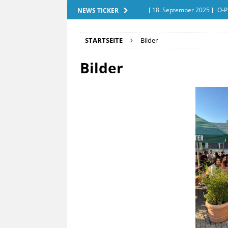
[ 18. September 2025 ]
O-P
NEWS TICKER
[ 28. Dezember 2025 ]
Exam
STARTSEITE
Bilder
[ 20. September 2025 ]
Tut
Bilder