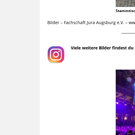
Stammtis
Bilder – Fachschaft Jura Augsburg e.V. – 
¯¯¯¯¯¯¯¯¯
Viele weitere Bilder findest d