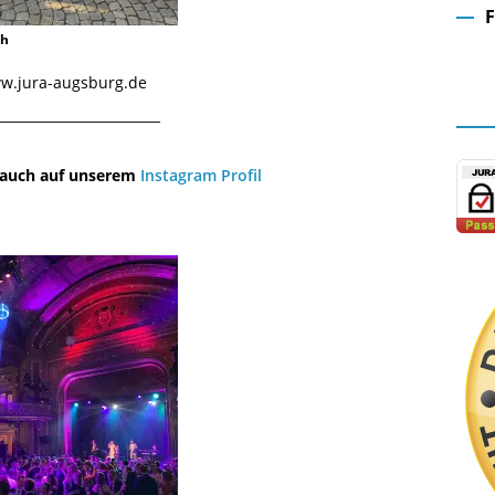
ch
Fa
www.jura-augsburg.de
¯¯¯¯¯¯¯¯¯¯¯¯¯¯¯¯¯¯¯¯¯¯¯¯¯¯¯¯¯
u auch auf unserem
Instagram Profil