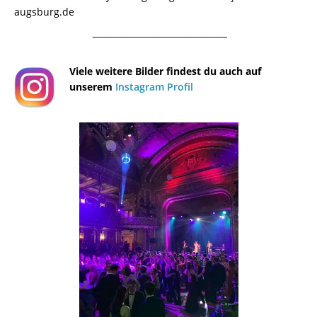
augsburg.de
¯¯¯¯¯¯¯¯¯¯¯¯¯¯¯¯¯¯¯¯¯¯¯¯¯¯¯¯¯¯¯¯¯¯¯¯¯¯
Viele weitere Bilder findest du auch auf
unserem
Instagram Profil